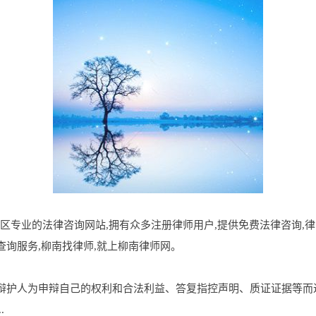
com是柳南地区专业的法律咨询网站,拥有众多注册律师用户,提供免费法律咨
询服务,柳南找律师,就上柳南律师网。
辩护人为申辩自己的权利和合法利益、答复指控声明、质证证据等而
.