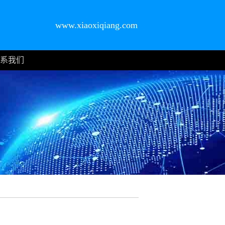
www.xiaoxiqiang.com
系我们