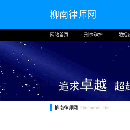
柳南律师网
网站首页
刑事辩护
婚姻
柳南律师网
Site Introduction