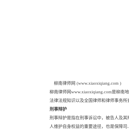
柳南律师网 (www.xiaoxiqiang.com )
柳南律师网www.xiaoxiqiang.
法律法规知识以及全国律师和律师事务所查
刑事辩护
刑事辩护是指在刑事诉讼中，被告人及其
人维护自身权益的重要途径，也是保障司..